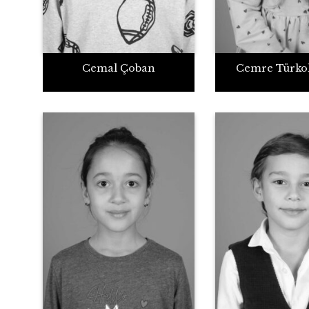
Cemal Çoban
Cemre Türko