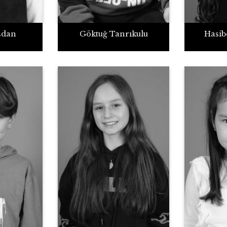
şdan
Göktuğ Tanrıkulu
Hasib