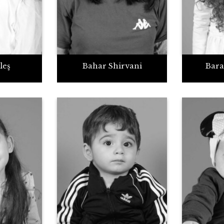
leş
Bahar Shirvani
Bara