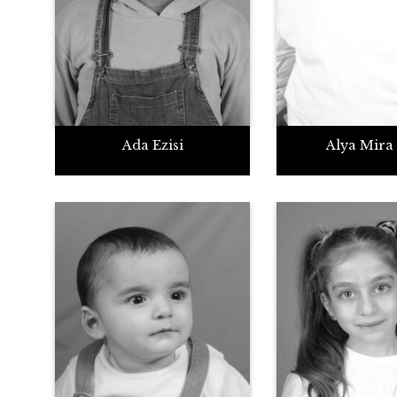
Ada Ezisi
Alya Mira 