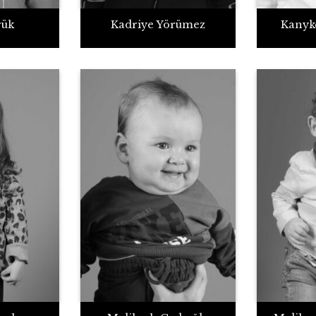
rük
Kadriye Yörümez
Kanyk