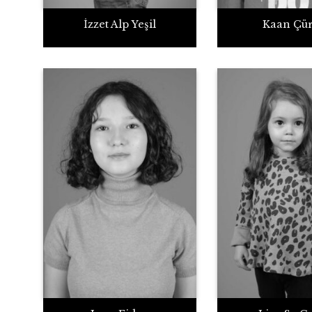
İzzet Alp Yeşil
Kaan Çü