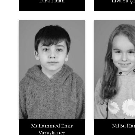
Lara Fidan
Liva Su Ç
Muhammed Emir
Nil Su Ha
Vuruşkaner