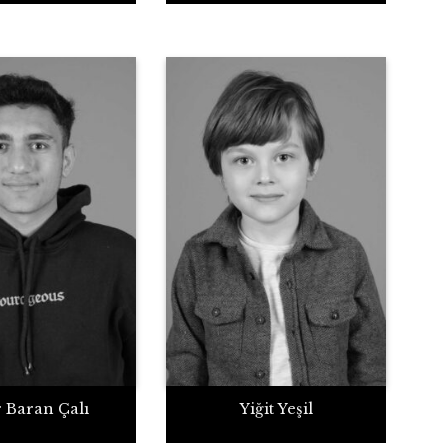
 Baran Çalı
Yiğit Yeşil