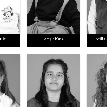
Bisi
Ateş Akkuş
Atill