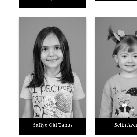
Safiye Gül Tanus
Selin Avcı