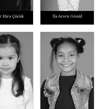
e Hira Çürük
İla Arsen Gönül