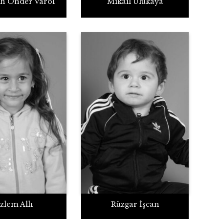
ah Önder Varol
Mikail Ulukaya
zlem Allı
Rüzgar İşcan