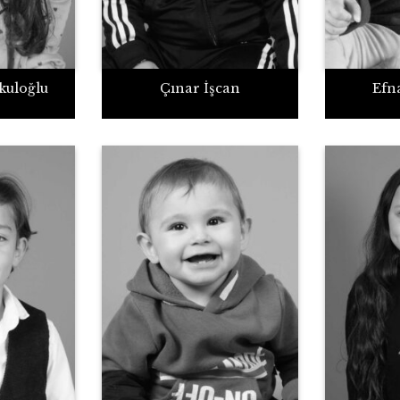
kuloğlu
Çınar İşcan
Efn