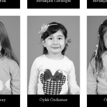
ırak
Melikşah Gırlıoğlu
Melikş
nay
Öykü Özdamar
Ö