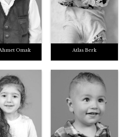
a Ahmet Omak
Atlas Berk