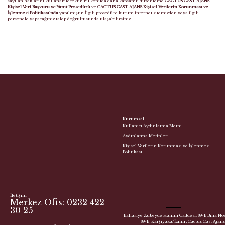
sayılan haklarını kullanabilecektir. Bu konuda daha kapsamlı düzenleme
CACTUS CAST AJANS
Kişisel Veri Başvuru ve Yanıt Prosedürü
ve
CACTUS CAST AJANS Kişisel Verilerin Korunması ve
İşlenmesi Politikası’nda
yapılmıştır. İlgili prosedüre kurum internet sitemizden veya ilgili
personele yapacağınız talep doğrultusunda ulaşabilirsiniz.
Kurumsal
Kullanıcı Aydınlatma Metni
Aydınlatma Metinleri
Kişisel Verilerin Korunması ve İşlenmesi
Politikası
İletişim
Merkez Ofis: 0232 422
30 25
Bahariye Zübeyde Hanım Caddesi. 39/B Bina No:
39/B, Karşıyaka/İzmir, Cactus Cast Ajans