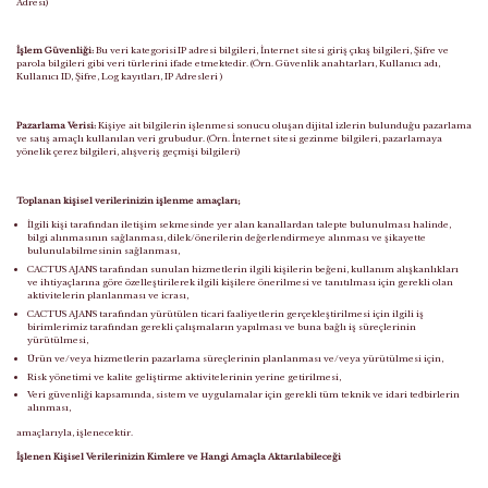
Adresi)
İşlem Güvenliği:
Bu veri kategorisi IP adresi bilgileri, İnternet sitesi giriş çıkış bilgileri, Şifre ve
parola bilgileri gibi veri türlerini ifade etmektedir. (Örn. Güvenlik anahtarları, Kullanıcı adı,
Kullanıcı ID, Şifre, Log kayıtları, IP Adresleri )
Pazarlama Verisi:
Kişiye ait bilgilerin işlenmesi sonucu oluşan dijital izlerin bulunduğu pazarlama
ve satış amaçlı kullanılan veri grubudur. (Örn. İnternet sitesi gezinme bilgileri, pazarlamaya
yönelik çerez bilgileri,
alışveriş geçmişi bilgileri)
Toplanan kişisel verilerinizin işlenme amaçları
;
İlgili kişi tarafından iletişim sekmesinde yer alan kanallardan talepte bulunulması halinde,
bilgi alınmasının sağlanması, dilek/önerilerin değerlendirmeye alınması ve şikayette
bulunulabilmesinin sağlanması,
CACTUS AJANS tarafından sunulan hizmetlerin ilgili kişilerin beğeni, kullanım alışkanlıkları
ve ihtiyaçlarına göre özelleştirilerek ilgili kişilere önerilmesi ve tanıtılması için gerekli olan
aktivitelerin planlanması ve icrası,
CACTUS AJANS tarafından yürütülen ticari faaliyetlerin gerçekleştirilmesi için ilgili iş
birimlerimiz tarafından gerekli çalışmaların yapılması ve buna bağlı iş süreçlerinin
yürütülmesi,
Ürün ve/veya hizmetlerin pazarlama süreçlerinin planlanması ve/veya yürütülmesi için,
Risk yönetimi ve kalite geliştirme aktivitelerinin yerine getirilmesi,
Veri güvenliği kapsamında, sistem ve uygulamalar için gerekli tüm teknik ve idari tedbirlerin
alınması,
amaçlarıyla, işlenecektir.
İşlenen Kişisel Verilerinizin Kimlere ve Hangi Amaçla Aktarılabileceği