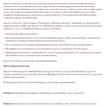
Kişisel verileriniz, otomatik ya da otomatik olmayan yöntemlerle, firmanın bağlı birimleri,
internet sitesi, sosyal medya mecraları, çağrı merkezi, mobil uygulamalar, firma içerisinde
faaliyetlerin yürütülebilmesi için kullanılan yazılımlar, kamera çekimi vasıtasıyla ve sözlü, yazılı
ya da elektronik olarak toplanabilecektir. Kişisel verileriniz, Firma ile ilişkiniz devam ettiği
müddetçe oluşturularak ve güncellenerek işlenebilecek ve hem dijital hem de fiziki ortamda
muhafaza altında tutulabilecektir.
Kişisel verileriniz, “İşlenen Kişisel Verileriniz ve İşlenme Amaçları” başlığında yer alan amaçlar
doğrultusunda ve 6698 sayılı Kanun’un 5. Maddenin maddesi 1. fıkrası kapsamında açık rıza şartının
sağlanması veya 5. maddenin 2.fıkrası uyarınca belirtilen;
Kanunlarda açıkça öngörülmesi,
Bir sözleşmenin kurulması veya ifasıyla doğrudan doğruya ilgili olması kaydıyla, sözleşmenin
taraflarına ait kişisel verilerin işlenmesinin gerekli olması,
Veri sorumlusunun hukuki yükümlülüğünü yerine getirebilmesi için zorunlu olması,
Bir hakkın tesisi, kullanılması veya korunması için veri işlemenin zorunlu olması,
İlgili kişinin temel hak ve özgürlüklerine zarar vermemek kaydıyla, veri sorumlusunun meşru
menfaatleri için veri işlenmesinin zorunlu olması,
kişisel veri işleme şartları kapsamında işlenmektedir.
İşlenen Kişisel Verileriniz
Kişisel Verileriniz yasal yükümlülükler gereği veya firma iş ve işlemlerinde daha uygun bir
hizmet verebilmek amacıyla güvenli bir şekilde Kişisel Verilerin Korunması Kanunu’na uygun bir
şekilde işlenmektedir.
Bu kapsamda kişisel veri olarak tabloda yer alan veriler toplanmaktadır;
Kimlik:
Kişi kimliğine dair bilgilerin bulunduğu veri grubudur. (Örn. Ad, Soyad)
İletişim:
Kişiye ulaşmak için kullanılabilecek veri grubudur. (Örn. Telefon numarası, E-posta