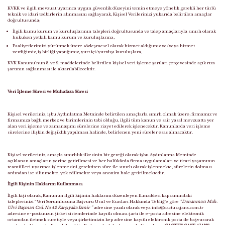
KVKK ve ilgili mevzuat uyarınca uygun güvenlik düzeyini temin etmeye yönelik gerekli her türlü
teknik ve idari tedbirlerin alınmasını sağlayarak, Kişisel Verilerinizi yukarıda belirtilen amaçlar
doğrultusunda;
İlgili kamu kurum ve kuruluşlarının talepleri doğrultusunda ve talep amaçlarıyla sınırlı olarak
hukuken yetkili kamu kurum ve kuruluşlarına,
Faa
liyetlerimizi yürütmek üzere sözleşmesel olarak hizmet aldığımız ve/veya hizmet
verdiğimiz, iş birliği yaptığımız, yurt içi/yurtdışı kuruluşlara,
KVK Kanunu’nun 8. ve 9. maddelerinde belirtilen kişisel veri işleme şartları çerçevesinde
açık rıza
şartının sağlanması ile aktarılabilecektir.
Veri İşleme Süresi ve Muhafaza Süresi
Kişisel verileriniz, işbu Aydınlatma Metninde belirtilen amaçlarla sınırlı olmak üzere; firmamız ve
firmamıza bağlı merkez ve birimlerinin tabi olduğu, ilgili tüm kanun ve sair yasal mevzuatta yer
alan veri işleme ve zamanaşımı sürelerine riayet edilerek işlenecektir. Kanunlarda veri işleme
sürelerine ilişkin değişiklik yapılması halinde, belirlenen yeni süreler esas alınacaktır.
Kişisel verileriniz, amaçla sınırlılık ilkesinin bir gereği olarak işbu Aydınlatma Metninde
açıklanan amaçların yerine getirilmesi ve her halükârda firma uygulamaları ve ticari yaşamının
teamülleri uyarınca işlenmesini gerektiren süre ile sınırlı olarak işlenmekte, sürelerin dolması
ardından ise silinmekte, yok edilmekte veya anonim hale getirilmektedir.
İlgili Kişinin Haklarını Kullanması:
İlgili kişi olarak, Kanunun ilgili kişinin haklarını düzenleyen 11.maddesi kapsamındaki
taleplerinizi “Veri Sorumlusuna Başvuru Usul ve Esasları Hakkında Tebliğ’e göre
“Donanmacı Mah.
Ulvi Başman Cad. No 42 Karşıyaka İzmir
”
adresine yazılı olarak veya
info@cactusajans.com.tr
adresine e-postanızın şirket sistemlerinde kayıtlı olması şartı ile e-posta adresine elektronik
ortamdan iletmek suretiyle veya şirketimizin kep adresine kayıtlı elektronik posta ile başvurarak