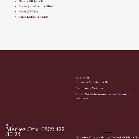
Macahel (Belgesel)
Aşk ve Şans (Sinema Filmi)
Hazar (TV Dizi)
Akrep Kıskacı (TV Dizi)
Kurumsal
Kullanıcı Aydınlatma Metni
Aydınlatma Metinleri
Kişisel Verilerin Korunması ve İşlenmesi
Politikası
İletişim
Merkez Ofis: 0232 422
30 25
Bahariye Zübeyde Hanım Caddesi. 39/B Bina No: