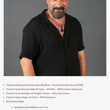
Tiyatro Arkadaş Gösteri Sanatları Merkezi – Genel Sanat Yönetmeni (23 Yıl)
Tiyatro Oyun Yönetmenliği: 85 Oyun – 400 Reji – 2200 Oyuncu Yetiştirme
Tiyatro Oyun Yazarlığı: 42 Yetişkin Oyunu – 23 Çocuk Oyunu
Tiyatro Oyunculuğu: 45 Oyun – 300 Sahneleme
Dizi Oyunculuğu:
Kırık Kanatlar 8 Bölüm Ana Cast