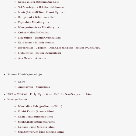
Kavak Yelleri 18 Bölüm Ana Cast
Yol Arkadaşım 2 Böl. Konuk Oyuncu
İzmir Çetesi 5 Bölüm. Konuk Oyuncu
Rengârenk 7 Bölüm Ana Cast
Payitaht – Misafir oyuncu
Menajerimi Ara – Misafir oyuncu
Çukur – Misafir Oyuncu
Hay Sultan – Bölüm Oyunculuğu
Kalp Yarası – Misafir oyuncu
Barbaroslar – 7 Bölüm – Ana Cast, Sana Söz – Bölüm oyunculuğu
Hükümsüz – Bölüm Oyunculuğu
Ada Masalı – 4 Bölüm
Sinema Filmi Oyunculuğu
Katre
Animasyon – Sunuculuk
2012 ve 2014 Yılın En İyi Oyun Yazarı Ödülü – Seni Seviyorum İrina
Senaryo Yazımı
Mandalina Kabuğu (Sinema Filmi)
Fındık Kurdu (Sinema Filmi)
Değiş Tokuş (Sinema Filmi)
Sıcak Çikolata (Sinema Filmi)
Lahana Time (Sinema Filmi)
Seni Seviyorum İrina (Sinema Filmi)