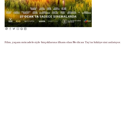
Film, yaşam mücadelesiyle birçoklarına ilham olan Neslican Tay’ın hikâyesini anlatıyor.