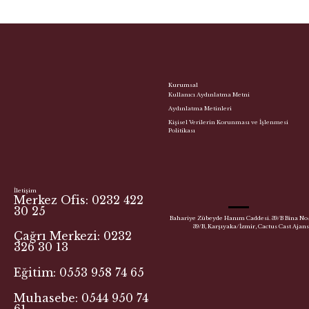
Kurumsal
Kullanıcı Aydınlatma Metni
Aydınlatma Metinleri
Kişisel Verilerin Korunması ve İşlenmesi
Politikası
İletişim
Merkez Ofis: 0232 422
30 25
Bahariye Zübeyde Hanım Caddesi. 39/B Bina No:
39/B, Karşıyaka/İzmir, Cactus Cast Ajans
Çağrı Merkezi: 0232
326 30 13
Eğitim: 0553 958 74 65
Muhasebe: 0544 950 74
61