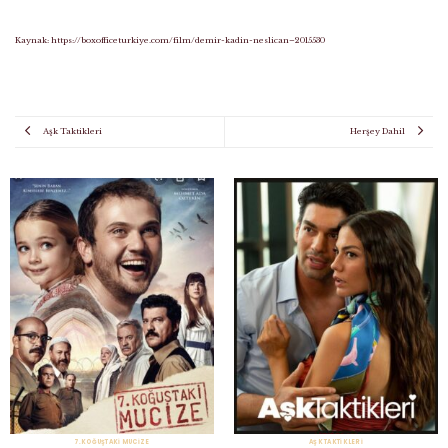
Kaynak:
https://boxofficeturkiye.com/film/demir-kadin-neslican–2015530
Aşk Taktikleri
Herşey Dahil
7.KOĞUŞTAKI MUCIZE
AŞK TAKTIKLERI