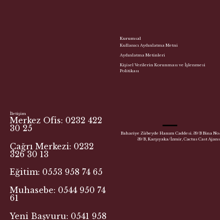
Kurumsal
Kullanıcı Aydınlatma Metni
Aydınlatma Metinleri
Kişisel Verilerin Korunması ve İşlenmesi
Politikası
İletişim
Merkez Ofis: 0232 422
30 25
Bahariye Zübeyde Hanım Caddesi. 39/B Bina No:
39/B, Karşıyaka/İzmir, Cactus Cast Ajans
Çağrı Merkezi: 0232
326 30 13
Eğitim: 0553 958 74 65
Muhasebe: 0544 950 74
61
Yeni Başvuru: 0541 958