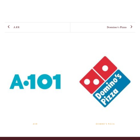
A 101
Domino’s Pizza
A 101
DOMINO’S PIZZA