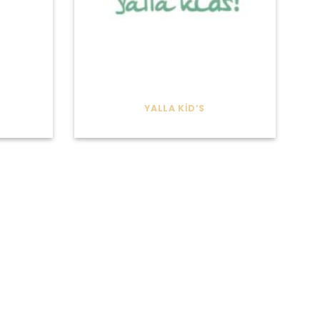
YALLA KID’S