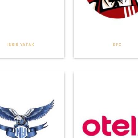
İŞBIR YATAK
KFC