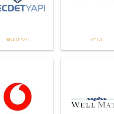
NECDET YAPI
OTELZ