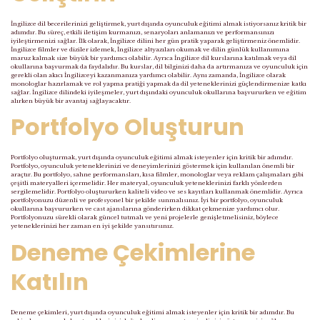
İngilizce dil becerilerinizi geliştirmek, yurt dışında oyunculuk eğitimi almak istiyorsanız kritik bir
adımdır. Bu süreç, etkili iletişim kurmanızı, senaryoları anlamanızı ve performansınızı
iyileştirmenizi sağlar. İlk olarak, İngilizce dilini her gün pratik yaparak geliştirmeniz önemlidir.
İngilizce filmler ve diziler izlemek, İngilizce altyazıları okumak ve dilin günlük kullanımına
maruz kalmak size büyük bir yardımcı olabilir. Ayrıca İngilizce dil kurslarına katılmak veya dil
okullarına başvurmak da faydalıdır. Bu kurslar, dil bilginizi daha da artırmanıza ve oyunculuk için
gerekli olan akıcı İngilizceyi kazanmanıza yardımcı olabilir. Aynı zamanda, İngilizce olarak
monologlar hazırlamak ve rol yapma pratiği yapmak da dil yeteneklerinizi güçlendirmenize katkı
sağlar. İngilizce dilindeki iyileşmeler, yurt dışındaki oyunculuk okullarına başvururken ve eğitim
alırken büyük bir avantaj sağlayacaktır.
Portfolyo Oluşturun
Portfolyo oluşturmak, yurt dışında oyunculuk eğitimi almak isteyenler için kritik bir adımdır.
Portfolyo, oyunculuk yeteneklerinizi ve deneyimlerinizi göstermek için kullanılan önemli bir
araçtır. Bu portfolyo, sahne performansları, kısa filmler, monologlar veya reklam çalışmaları gibi
çeşitli materyalleri içermelidir. Her materyal, oyunculuk yeteneklerinizi farklı yönlerden
sergilemelidir. Portfolyo oluştururken kaliteli video ve ses kayıtları kullanmak önemlidir. Ayrıca
portfolyonuzu düzenli ve profesyonel bir şekilde sunmalısınız. İyi bir portfolyo, oyunculuk
okullarına başvururken ve cast ajanslarına gönderirken dikkat çekmenize yardımcı olur.
Portfolyonuzu sürekli olarak güncel tutmalı ve yeni projelerle genişletmelisiniz, böylece
yeteneklerinizi her zaman en iyi şekilde yansıtırsınız.
Deneme Çekimlerine
Katılın
Deneme çekimleri, yurt dışında oyunculuk eğitimi almak isteyenler için kritik bir adımdır. Bu