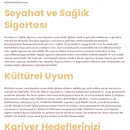
bulundurmalısınız.
Seyahat ve Sağlık
Sigortası
Seyahat ve sağlık sigortası, yurt dışında oyunculuk eğitimi alırken göz ardı edilmemesi gereken
önemli bir detaydır. Seyahat sigortası, yurt dışına giderken beklenmedik durumlarla
karşılaşmanız durumunda mali güvence sağlar. Uçuş iptalleri, bagaj kaybı veya hastalık gibi
durumlarla başa çıkmanıza yardımcı olur. Ayrıca yurtdışında yaşanabilecek acil tıbbi durumlar
için sağlık sigortası da önemlidir. Bu sigorta, doktor muayeneleri, hastane tedavileri ve ilaç
masraflarını kapsayabilir. Sağlık sigortası olmadan tedavi masrafları yüksek olabilir ve sizi maddi
olarak zorlayabilir. Bu nedenle, yurt dışında eğitim alırken bu iki sigortayı temin etmek, güvende
olmanızı sağlayacak akıllıca bir adımdır. Sigorta türleri ve kapsamları ülkelere göre değişebilir, bu
yüzden doğru planlama yapmak önemlidir.
Kültürel Uyum
Kültürel uyum, yurt dışında oyunculuk eğitimi alırken sıklıkla göz ardı edilen ancak son derece
önemli bir faktördür. Yeni bir ülkeye taşınırken, o ülkenin kültürünü anlamak ve saygı göstermek
kritik bir adımdır. Bu, hem eğitim sürecinizi kolaylaştırır hem de yerel insanlarla daha iyi ilişkiler
kurmanıza yardımcı olur. Kültürel uyum, yerel gelenekleri, adetleri, sosyal normları ve dil
kullanımını anlamayı içerir. Farklı bir kültürde yaşarken açık fikirli olmak, yeni deneyimlere
istekli olmak ve farklı bakış açılarını kabul etmek önemlidir. Aynı zamanda kendi kültürünüzü
tanıtmak ve paylaşmak da, kültürel etkileşimi zenginleştirebilir. Kültürel uyum, yurt dışında
eğitim alırken kişisel büyüme ve gelişim için de bir fırsat sunar, bu nedenle bu süreci olumlu bir
şekilde ele almak, oyunculuk kariyerinizin temelini oluşturabilir.
Kariyer Hedeflerinizi