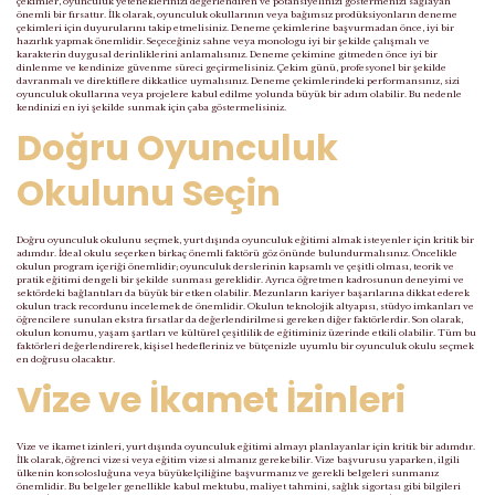
çekimler, oyunculuk yeteneklerinizi değerlendiren ve potansiyelinizi göstermenizi sağlayan
önemli bir fırsattır. İlk olarak, oyunculuk okullarının veya bağımsız prodüksiyonların deneme
çekimleri için duyurularını takip etmelisiniz. Deneme çekimlerine başvurmadan önce, iyi bir
hazırlık yapmak önemlidir. Seçeceğiniz sahne veya monologu iyi bir şekilde çalışmalı ve
karakterin duygusal derinliklerini anlamalısınız. Deneme çekimine gitmeden önce iyi bir
dinlenme ve kendinize güvenme süreci geçirmelisiniz. Çekim günü, profesyonel bir şekilde
davranmalı ve direktiflere dikkatlice uymalısınız. Deneme çekimlerindeki performansınız, sizi
oyunculuk okullarına veya projelere kabul edilme yolunda büyük bir adım olabilir. Bu nedenle
kendinizi en iyi şekilde sunmak için çaba göstermelisiniz.
Doğru Oyunculuk
Okulunu Seçin
Doğru oyunculuk okulunu seçmek, yurt dışında oyunculuk eğitimi almak isteyenler için kritik bir
adımdır. İdeal okulu seçerken birkaç önemli faktörü göz önünde bulundurmalısınız. Öncelikle
okulun program içeriği önemlidir; oyunculuk derslerinin kapsamlı ve çeşitli olması, teorik ve
pratik eğitimi dengeli bir şekilde sunması gereklidir. Ayrıca öğretmen kadrosunun deneyimi ve
sektördeki bağlantıları da büyük bir etken olabilir. Mezunların kariyer başarılarına dikkat ederek
okulun track recordunu incelemek de önemlidir. Okulun teknolojik altyapısı, stüdyo imkanları ve
öğrencilere sunulan ekstra fırsatlar da değerlendirilmesi gereken diğer faktörlerdir. Son olarak,
okulun konumu, yaşam şartları ve kültürel çeşitlilik de eğitiminiz üzerinde etkili olabilir. Tüm bu
faktörleri değerlendirerek, kişisel hedefleriniz ve bütçenizle uyumlu bir oyunculuk okulu seçmek
en doğrusu olacaktır.
Vize ve İkamet İzinleri
Vize ve ikamet izinleri, yurt dışında oyunculuk eğitimi almayı planlayanlar için kritik bir adımdır.
İlk olarak, öğrenci vizesi veya eğitim vizesi almanız gerekebilir. Vize başvurusu yaparken, ilgili
ülkenin konsolosluğuna veya büyükelçiliğine başvurmanız ve gerekli belgeleri sunmanız
önemlidir. Bu belgeler genellikle kabul mektubu, maliyet tahmini, sağlık sigortası gibi bilgileri