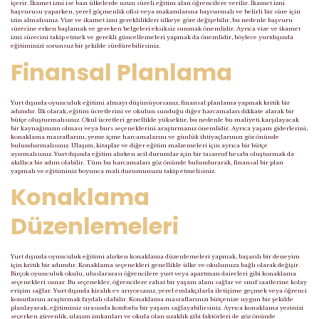
içerir. İkamet izni ise bazı ülkelerde uzun süreli eğitim alan öğrencilere verilir. İkamet izni
başvurusu yaparken, yerel göçmenlik ofisi veya makamlarına başvurmalı ve belirli bir süre için
izin almalısınız. Vize ve ikamet izni gereklilikleri ülkeye göre değişebilir, bu nedenle başvuru
sürecine erken başlamak ve gereken belgeleri eksiksiz sunmak önemlidir. Ayrıca vize ve ikamet
izni sürecini takip etmek ve gerekli güncellemeleri yapmak da önemlidir, böylece yurtdışında
eğitiminizi sorunsuz bir şekilde sürdürebilirsiniz.
Finansal Planlama
Yurt dışında oyunculuk eğitimi almayı düşünüyorsanız, finansal planlama yapmak kritik bir
adımdır. İlk olarak, eğitim ücretlerini ve okulun sunduğu diğer harcamaları dikkate alarak bir
bütçe oluşturmalısınız. Okul ücretleri genellikle yüksektir, bu nedenle bu maliyeti karşılayacak
bir kaynağınızın olması veya burs seçeneklerini araştırmanız önemlidir. Ayrıca yaşam giderlerini,
konaklama masraflarını, yeme içme harcamalarını ve günlük ihtiyaçlarınızı göz önünde
bulundurmalısınız. Ulaşım, kitaplar ve diğer eğitim malzemeleri için ayrıca bir bütçe
ayırmalısınız. Yurt dışında eğitim alırken acil durumlar için bir tasarruf hesabı oluşturmak da
akıllıca bir adım olabilir. Tüm bu harcamaları göz önünde bulundurarak, finansal bir plan
yapmalı ve eğitiminiz boyunca mali durumunuzu takip etmelisiniz.
Konaklama
Düzenlemeleri
Yurt dışında oyunculuk eğitimi alırken konaklama düzenlemeleri yapmak, başarılı bir deneyim
için kritik bir adımdır. Konaklama seçenekleri genellikle ülke ve okulunuza bağlı olarak değişir.
Birçok oyunculuk okulu, uluslararası öğrencilere yurt veya apartman daireleri gibi konaklama
seçenekleri sunar. Bu seçenekler, öğrencilere rahat bir yaşam alanı sağlar ve sınıf saatlerine kolay
erişim sağlar. Yurt dışında kiralık ev arıyorsanız, yerel emlakçılarla iletişime geçmek veya öğrenci
konutlarını araştırmak faydalı olabilir. Konaklama masraflarınızı bütçenize uygun bir şekilde
planlayarak, eğitiminiz sırasında konforlu bir yaşam sağlayabilirsiniz. Ayrıca konaklama yerinizi
seçerken güvenlik, ulaşım imkanları ve okula olan uzaklık gibi faktörleri de göz önünde