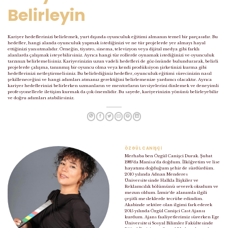
Belirleyin
Kariyer hedeflerinizi belirlemek, yurt dışında oyunculuk eğitimi almanın temel bir parçasıdır. Bu
hedefler, hangi alanda oyunculuk yapmak istediğinizi ve ne tür projelerde yer almayı hayal
ettiğinizi yansıtmalıdır. Örneğin, tiyatro, sinema, televizyon veya dijital medya gibi farklı
alanlarda çalışmak isteyebilirsiniz. Ayrıca hangi tür rollerde oynamak istediğinizi ve oyunculuk
tarzınızı belirlemelisiniz. Kariyerinizin uzun vadeli hedefleri de göz önünde bulundurarak, belirli
projelerde çalışma, tanınmış bir oyuncu olma veya kendi prodüksiyon şirketinizi kurma gibi
hedeflerinizi netleştirmelisiniz. Bu belirlediğiniz hedefler, oyunculuk eğitimi sürecinizin nasıl
şekilleneceğini ve hangi adımları atmanız gerektiğini belirlemenize yardımcı olacaktır. Ayrıca
kariyer hedeflerinizi belirlerken uzmanların ve mentorların tavsiyelerini dinlemek ve deneyimli
profesyonellerle iletişim kurmak da çok önemlidir. Bu sayede, kariyerinizin yönünü belirleyebilir
ve doğru adımları atabilirsiniz.
ÖZGÜL CANIŞÇI
Merhaba ben Özgül Canişci Durak. Şubat
1989’da Manisa‘da doğdum. İlköğretim ve lise
hayatımı doğduğum şehir de sürdürdüm.
2010 yılında Adnan Menderes
Üniversitesinde Halkla İlişkiler ve
Reklamcılık bölümünü severek okudum ve
mezun oldum. İzmir‘de alanımla ilgili
çeşitli mesleklerde tecrübe edindim.
Akabinde sektöre olan ilgimi fark ederek
2015 yılında Özgül Canişci Cast Ajansı
kurdum. Ajans faaliyetlerimiz sürerken Ege
Üniversitesi Sosyal Bilimler Fakültesinde