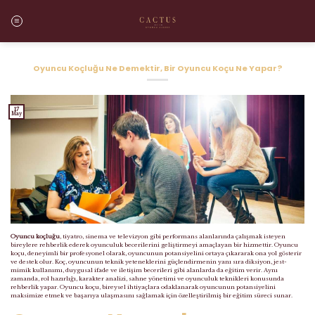
Skip
to
content
Oyuncu Koçluğu Ne Demektir, Bir Oyuncu Koçu Ne Yapar?
17
May
Oyuncu koçluğu
, tiyatro, sinema ve televizyon gibi performans alanlarında çalışmak isteyen
bireylere rehberlik ederek oyunculuk becerilerini geliştirmeyi amaçlayan bir hizmettir. Oyuncu
koçu, deneyimli bir profesyonel olarak, oyuncunun potansiyelini ortaya çıkararak ona yol gösterir
ve destek olur. Koç, oyuncunun teknik yeteneklerini güçlendirmenin yanı sıra diksiyon, jest-
mimik kullanımı, duygusal ifade ve iletişim becerileri gibi alanlarda da eğitim verir. Aynı
zamanda, rol hazırlığı, karakter analizi, sahne yönetimi ve oyunculuk teknikleri konusunda
rehberlik yapar. Oyuncu koçu, bireysel ihtiyaçlara odaklanarak oyuncunun potansiyelini
maksimize etmek ve başarıya ulaşmasını sağlamak için özelleştirilmiş bir eğitim süreci sunar.