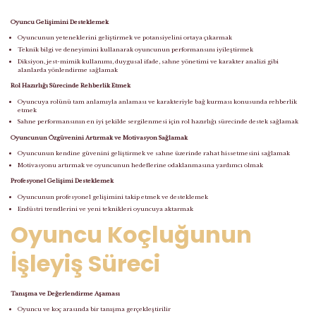
Oyuncu Gelişimini Desteklemek
Oyuncunun yeteneklerini geliştirmek ve potansiyelini ortaya çıkarmak
Teknik bilgi ve deneyimini kullanarak oyuncunun performansını iyileştirmek
Diksiyon, jest-mimik kullanımı, duygusal ifade, sahne yönetimi ve karakter analizi gibi
alanlarda yönlendirme sağlamak
Rol Hazırlığı Sürecinde Rehberlik Etmek
Oyuncuya rolünü tam anlamıyla anlaması ve karakteriyle bağ kurması konusunda rehberlik
etmek
Sahne performansının en iyi şekilde sergilenmesi için rol hazırlığı sürecinde destek sağlamak
Oyuncunun Özgüvenini Artırmak ve Motivasyon Sağlamak
Oyuncunun kendine güvenini geliştirmek ve sahne üzerinde rahat hissetmesini sağlamak
Motivasyonu artırmak ve oyuncunun hedeflerine odaklanmasına yardımcı olmak
Profesyonel Gelişimi Desteklemek
Oyuncunun profesyonel gelişimini takip etmek ve desteklemek
Endüstri trendlerini ve yeni teknikleri oyuncuya aktarmak
Oyuncu Koçluğunun
İşleyiş Süreci
Tanışma ve Değerlendirme Aşaması
Oyuncu ve koç arasında bir tanışma gerçekleştirilir